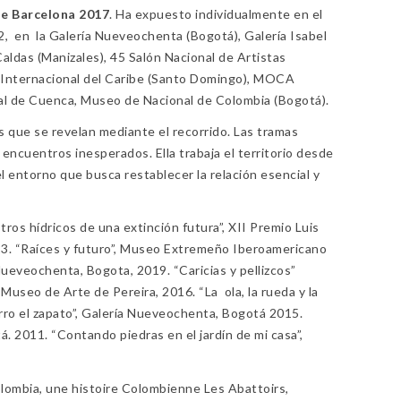
de Barcelona 2017
. Ha expuesto individualmente en el
 en la Galería Nueveochenta (Bogotá), Galería Isabel
aldas (Manizales), 45 Salón Nacional de Artistas
nal Internacional del Caribe (Santo Domingo), MOCA
onal de Cuenca, Museo de Nacional de Colombia (Bogotá).
ías que se revelan mediante el recorrido. Las tramas
 encuentros inesperados. Ella trabaja el territorio desde
del entorno que busca restablecer la relación esencial y
os hídricos de una extinción futura”, XII Premio Luis
2023. “Raíces y futuro”, Museo Extremeño Iberoamericano
Nueveochenta, Bogota, 2019. “Caricias y pellizcos”
Museo de Arte de Pereira, 2016. “La ola, la rueda y la
arro el zapato”, Galería Nueveochenta, Bogotá 2015.
. 2011. “Contando piedras en el jardín de mi casa”,
olombia, une histoire Colombienne Les Abattoirs,