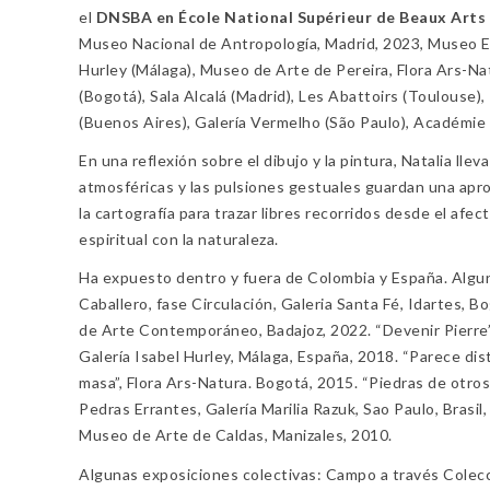
el
DNSBA en École National Supérieur de Beaux Arts 
Museo Nacional de Antropología, Madrid, 2023, Museo E
Hurley (Málaga), Museo de Arte de Pereira, Flora Ars-Nat
(Bogotá), Sala Alcalá (Madrid), Les Abattoirs (Toulouse)
(Buenos Aires), Galería Vermelho (São Paulo), Académie 
En una reflexión sobre el dibujo y la pintura, Natalia ll
atmosféricas y las pulsiones gestuales guardan una aprox
la cartografía para trazar libres recorridos desde el afec
espiritual con la naturaleza.
Ha expuesto dentro y fuera de Colombia y España. Alguna
Caballero, fase Circulación, Galeria Santa Fé, Idartes,
de Arte Contemporáneo, Badajoz, 2022. “Devenir Pierre” C
Galería Isabel Hurley, Málaga, España, 2018. “Parece dis
masa”, Flora Ars-Natura. Bogotá, 2015. “Piedras de otro
Pedras Errantes, Galería Marilia Razuk, Sao Paulo, Brasi
Museo de Arte de Caldas, Manizales, 2010.
Algunas exposiciones colectivas: Campo a través Colecci