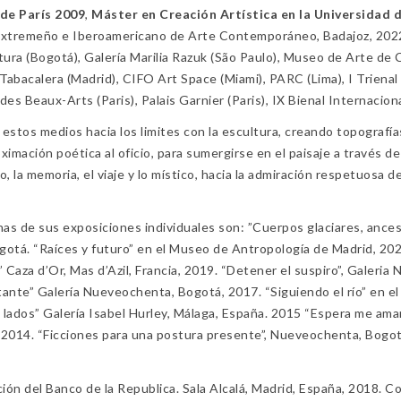
de París 2009
,
Máster en Creación Artística en la Universidad 
xtremeño e Iberoamericano de Arte Contemporáneo, Badajoz, 2022,
ura (Bogotá), Galería Marilia Razuk (São Paulo), Museo de Arte de C
, Tabacalera (Madrid), CIFO Art Space (Miami), PARC (Lima), I Trie
des Beaux-Arts (Paris), Palais Garnier (Paris), IX Bienal Internaci
eva estos medios hacia los limites con la escultura, creando topograf
imación poética al oficio, para sumergirse en el paisaje a través de
to, la memoria, el viaje y lo místico, hacia la admiración respetuosa 
s de sus exposiciones individuales son: ”Cuerpos glaciares, ancestr
 Bogotá. “Raíces y futuro” en el Museo de Antropología de Madrid, 
aza d’Or, Mas d’Azil, Francia, 2019. “Detener el suspiro”, Galeria 
tante” Galería Nueveochenta, Bogotá, 2017. “Siguiendo el río” en el 
s lados” Galería Isabel Hurley, Málaga, España. 2015 “Espera me am
l, 2014. “Ficciones para una postura presente”, Nueveochenta, Bogotá
ón del Banco de la Republica. Sala Alcalá, Madrid, España, 2018. C