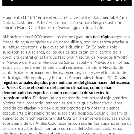
Fragmento (1’48”) “Entre el volcán y la vertiente” documental, 42 min,
Natalia Castañeda Arbeláez. Composición sonora Sergio Castrillón.
Edición Maria Calle-Guerrero. Asesoría guion Julia Calle.
Al borde de los 5.000 msnm. los últimos
glaciares del trópico
agonizan,
masas de agua congelada y en desequilibrio, son una rareza gracias a
su latitud ecuatorial y la elevación altitudinal. En Colombia solo
subsisten seis glaciares, de los cuales tres están en el centro de la
cordillera central en el Parque Nacional Natural los Nevados (PNNN):
el Nevado del Ruiz, el Nevado de Santa Isabel y el Nevado del Tolima.
Estos glaciares tienen tendencia al retroceso, siendo el Nevado de
Santa Isabel el próximo en desaparecer, según prevee el Instituto de
Hidrología, Meteorología y Estudios Ambientales (Ideam, 2020).
Los
registros anuales dejados por mediciones del glaciar hacen del ascenso
a Poleka Kasue el sendero del cambio climático, como lo han
denominado los expertos, dando constancia de su reciente
transformación.
El Ideam ha ido marcando con aerosol rojo grandes
piedras en el recorrido, referencias anuales que evidencian el área
perdida del glaciar. No hay que ser experto para notar la cuenca
descubierta e inestable frente al reciente despojo. Según el Ideam, el
aumento de la temperatura y del CO2 en la atmósfera desplazan cada
ecosistema de los Andes Colombianos con sus límites superiores; se da
un ascenso altitudinal montano con más del 50% para cada zona,
desde el bosque andino, subpáramo, páramo, superpáramos y