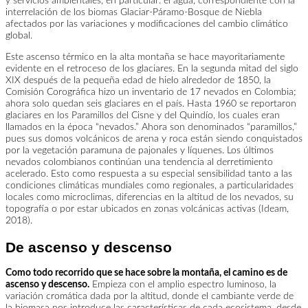
y servicios ambientales, en particular: el agua, correspondiente con la
interrelación de los biomas Glaciar-Páramo-Bosque de Niebla
afectados por las variaciones y modificaciones del cambio climático
global.
Este ascenso térmico en la alta montaña se hace mayoritariamente
evidente en el retroceso de los glaciares. En la segunda mitad del siglo
XIX después de la pequeña edad de hielo alrededor de 1850, la
Comisión Corográfica hizo un inventario de 17 nevados en Colombia;
ahora solo quedan seis glaciares en el país. Hasta 1960 se reportaron
glaciares en los Paramillos del Cisne y del Quindío, los cuales eran
llamados en la época “nevados.” Ahora son denominados “paramillos,”
pues sus domos volcánicos de arena y roca están siendo conquistados
por la vegetación paramuna de pajonales y líquenes. Los últimos
nevados colombianos continúan una tendencia al derretimiento
acelerado. Esto como respuesta a su especial sensibilidad tanto a las
condiciones climáticas mundiales como regionales, a particularidades
locales como microclimas, diferencias en la altitud de los nevados, su
topografía o por estar ubicados en zonas volcánicas activas (Ideam,
2018).
De ascenso y descenso
Como todo recorrido que se hace sobre la montaña, el camino es de
ascenso y descenso.
Empieza con el amplio espectro luminoso, la
variación cromática dada por la altitud, donde el cambiante verde de