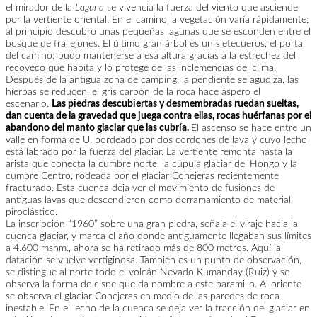
el mirador de la
Laguna
se vivencia la fuerza del viento que asciende
por la vertiente oriental.
En el camino la vegetación varía rápidamente;
al principio descubro unas pequeñas lagunas que se esconden entre el
bosque de frailejones. El último gran árbol es un sietecueros, el portal
del camino; pudo mantenerse a esa altura gracias a la estrechez del
recoveco que habita y lo protege de las inclemencias del clima.
Después de la antigua zona de camping, la pendiente se agudiza, las
hierbas se reducen, el gris carbón de la roca hace áspero el
escenario.
Las piedras descubiertas y desmembradas ruedan sueltas,
dan cuenta de la gravedad que juega contra ellas, rocas huérfanas por el
abandono del manto glaciar que las cubría.
El ascenso se hace entre un
valle en forma de U, bordeado por dos cordones de lava y cuyo lecho
está labrado por la fuerza del glaciar. La vertiente remonta hasta la
arista que conecta la cumbre norte, la cúpula glaciar del Hongo y la
cumbre Centro, rodeada por el glaciar Conejeras recientemente
fracturado. Esta cuenca deja ver el movimiento de fusiones de
antiguas lavas que descendieron como derramamiento de material
piroclástico.
La inscripción “1960” sobre una gran piedra, señala el viraje hacia la
cuenca glaciar, y marca el año donde antiguamente llegaban sus límites
a 4.600 msnm., ahora se ha retirado más de 800 metros. Aquí la
datación se vuelve vertiginosa. También es un punto de observación,
se distingue al norte todo el volcán Nevado Kumanday (Ruiz) y se
observa la forma de cisne que da nombre a este paramillo. Al oriente
se observa el glaciar Conejeras en medio de las paredes de roca
inestable. En el lecho de la cuenca se deja ver la tracción del glaciar en