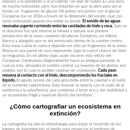
relación a la pendiente y al occidente “un mar de nubes”.
Es una zona
de mucha nubosidad, pero hay instantes en que se abre para ver al
fondo un fragmento de glaciar. Mi primer encuentro con el glaciar
Conejeras fue en 2016 a través de la dimensión del sonido, que con
tanta nubosidad apenas era visible su borde.
El sonido de las aguas
resonaba urgente corriendo entre las cavidades de hielo y roca.
Solo en
el descenso fue que retorne la mirada y obtuve una primera
perspectiva de la masa completa del glaciar Conejeras, un relleno
blanco y alargado que se ata enroscado detrás de la cumbre centro.
Esta masa cubría la cuenca dejando ver sólo un fragmento de la arista.
Ahora es una pared de roca imponente, bajo la cual el charco de hielo
se resguarda.
En mi último viaje, pude recorrer este relicto del
Conejeras. Caminamos diagonalmente hacia su antigua pasarela, la
cual ya rota, abrazaba la cumbre central. La mayoría de las grietas son
visibles, por lo cual es posible caminar sin crampones.
Cada paso
resuena al contacto con el hielo, descomponiendo los fractales en
líquido.
El agudo sonido de cada gota brilla entre la cavidad y el ruido
de la corriente subterránea. Este resonar se mezcla con el ruido de la
evidencia y la advertencia, que comienza a tener eco y dar visibilidad a
un ecosistema frágil y esencial dentro del territorio.
¿Cómo cartografiar un ecosistema en
extinción?
La cartografía ha sido la metodología para trazar el recorrido de los
lugares de investigación, el medio para proyectar el territorio de