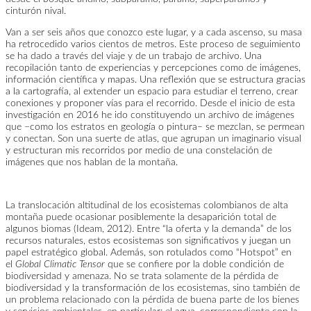
cinturón nival.
Van a ser seis años que conozco este lugar, y a cada ascenso, su masa
ha retrocedido varios cientos de metros. Este proceso de seguimiento
se ha dado a través del viaje y de un trabajo de archivo. Una
recopilación tanto de experiencias y percepciones como de imágenes,
información científica y mapas. Una reflexión que se estructura gracias
a la cartografía, al extender un espacio para estudiar el terreno, crear
conexiones y proponer vías para el recorrido. Desde el inicio de esta
investigación en 2016 he ido constituyendo un archivo de imágenes
que –como los estratos en geología o pintura– se mezclan, se permean
y conectan. Son una suerte de atlas, que agrupan un imaginario visual
y estructuran mis recorridos por medio de una constelación de
imágenes que nos hablan de la montaña.
La translocación altitudinal de los ecosistemas colombianos de alta
montaña puede ocasionar posiblemente la desaparición total de
algunos biomas (Ideam, 2012). Entre “la oferta y la demanda” de los
recursos naturales, estos ecosistemas son significativos y juegan un
papel estratégico global. Además, son rotulados como “Hotspot” en
el
Global Climatic Tensor
que se confiere por la doble condición de
biodiversidad y amenaza. No se trata solamente de la pérdida de
biodiversidad y la transformación de los ecosistemas, sino también de
un problema relacionado con la pérdida de buena parte de los bienes