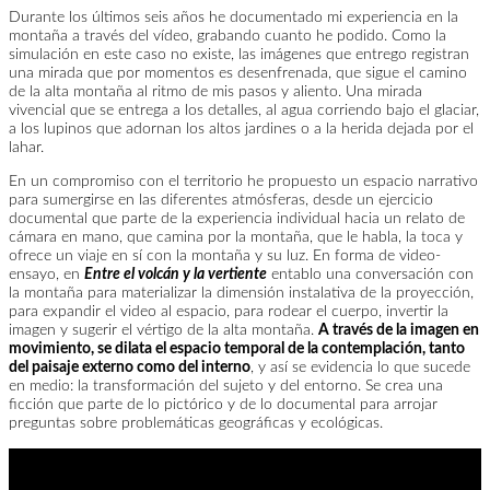
Durante los últimos seis años he documentado mi experiencia en la
montaña a través del vídeo, grabando cuanto he podido. Como la
simulación en este caso no existe, las imágenes que entrego registran
una mirada que por momentos es desenfrenada, que sigue el camino
de la alta montaña al ritmo de mis pasos y aliento. Una mirada
vivencial que se entrega a los detalles, al agua corriendo bajo el glaciar,
a los lupinos que adornan los altos jardines o a la herida dejada por el
lahar.
En un compromiso con el territorio he propuesto un espacio narrativo
para sumergirse en las diferentes atmósferas, desde un ejercicio
documental que parte de la experiencia individual hacia un relato de
cámara en mano, que camina por la montaña, que le habla, la toca y
ofrece un viaje en sí con la montaña y su luz.
En forma de video-
ensayo, en
Entre el volcán y la vertiente
entablo una conversación con
la montaña para materializar la dimensión instalativa de la proyección,
para expandir el video al espacio, para rodear el cuerpo, invertir la
imagen y sugerir el vértigo de la alta montaña.
A través de la imagen en
movimiento, se dilata el espacio temporal de la contemplación, tanto
del paisaje externo como del interno
, y así se evidencia lo que sucede
en medio: la transformación del sujeto y del entorno. Se crea una
ficción que parte de lo pictórico y de lo documental para arrojar
preguntas sobre problemáticas geográficas y ecológicas.