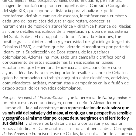
de Conejeras. Esta
perspectiva ideal,
como encuadre, permite una
imagen de montaña inspirada en aquellas de la Comisión Corográfica
del siglo XIX, que supone la distancia para visualizar el perfil
montañoso, definir el camino de ascenso, identificar cada cumbre y
cada uno de los relictos del glaciar que restan, conocer las
herramientas de medición atmosférica y dinámica histórica del glaciar,
así como detalles específicos de la vegetación propia del ecosistema
del Santa Isabel. El mapa, publicado por Nómada Ediciones, fue
posible gracias al intercambio y generosidad del glaciólogo Jorge Luis
Ceballos (1963), científico que ha liderado el monitoreo por parte del
Ideam, en la Subdirección de Ecosistemas, de los glaciares
colombianos. Además, ha impulsado una campaña científica por el
conocimiento de estos ecosistemas tan especiales en países
ecuatoriales, que tienen una tendencia a la desaparición en solo
algunas décadas. Para mí es importante resaltar la labor de Ceballos,
quien ha promovido un trabajo conjunto entre científicos, activistas,
comunicadores, artistas, montañistas y campesinos en la difusión del
estado actual de los nevados colombianos.
Perspectiva ideal del Poleka-Kasue
sigue la herencia de
Naturgemälde
–
un microcosmos en una imagen, como lo definió Alexander von
Humboldt – la cual constituye
una representación de naturaleza que
va más allá del paisaje y del mapa, al conjugar una perspectiva sensible
y geográfica al mismo tiempo, capaz de sumergirnos en el territorio y
sus detalles
, y ofrecernos la distancia para contrastar y comparar
zonas altitudinales. Cabe anotar asimismo la influencia de la
Cartografía
de los Andes
de Francisco José de Caldas, la visualización de la cadena