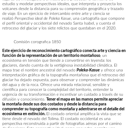
estudio y modelar perspectivas ideales, que interpreta y proyecta los
volcanes desde la distancia para su comprensión geográfica y trazado
de viaje. En un ejercicio de intercambio entre arte y ciencia se
realizó
Perspectiva ideal de Poleka Kasue
, una cartografía que compone
el perfil oriental y occidental del nevado Santa Isabel, y cuenta el
retroceso del glaciar y los siete relictos que quedaban en el 2020.
Comisión corografica 1850
Este ejercicio de reconocimiento cartográfico conecta arte y ciencia en
función de la representación de un territorio montañoso
, un
ecosistema en tensión que tiende a convertirse en leyenda: los
glaciares, dando cuenta de la vertiginosa inestabilidad climática. El
mapa trae el nombre ancestral del nevado
Poleka-Kasue
y ofrece una
interpretación gráfica de la topografía montañosa que el retroceso del
glaciar ha dejado expuesta, para observar y comprender las dinámicas
del agua y de la roca. Ofrece una mirada relacional, sensible y
científica para conocer la complejidad del territorio, entender la
urgencia de su transformación e incentivar un cuidado a través de su
difusión y conocimiento.
Tener el mapa en las manos permite apreciar
la montaña desde sus dos costados y desde la distancia para
comprender su topografía como montaña y adentrarse en el detalle del
ecosistema en extinción.
El costado oriental amplifica la vista que se
tiene desde el nevado del Tolima. El costado occidental es una
perspectiva reconstruida a partir de fotografías aéreas por el camino