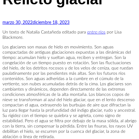
Relicto
glaciar
marzo 30, 2022
diciembre 18, 2023
Un texto de Natalia Castañeda editado para
entre-ríos
por Lisa
Blackmore.
Los glaciares son masas de hielo en movimiento. Son aguas
compactadas de antiguas glaciaciones expuestas a las dinámicas del
tiempo: acumulan hielo y sueltan agua, reciben y entregan. Son la
congelación de un tiempo puesto en rotación. Son las fluctuaciones
del hielo, de los detritos rocosos y de los velos de ceniza, que ruedan
paulatinamente por las pendientes más altas. Son los futuros ríos
contenidos. Son aguas adheridas a la cumbre en el cúmulo de la
vertiente, son nubes acumuladas detrás de la cima. Los glaciares son
cambiantes y dinámicos, dependen directamente de las extremas
condiciones atmosféricas de la alta montaña. Los blancos copos de
nieve se transforman al azul del hielo glaciar, que en el lento descenso
compactan el agua, extrayendo las burbujas de aire que difractan la
luz para llegar hasta la profundidad del índigo glaciar, rudo y ancestral.
Su rigidez con el tiempo se quiebra y se agrieta, como signo de
estabilidad. Pero el agua se filtra por debajo de la masa sólida, al abrigo
con la tierra, sin compensar la pérdida. Entre las fisuras, los rayos UV
debilitan el hielo, se escurren por la cuenca del glaciar, la zona de
ablación o línea de retirada.