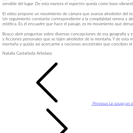
sensible del lugar. De esta manera el espectro queda como base vibrand
El video propone un movimiento de cámara que avanza alrededor del terri
Un seguimiento constante correspondiente a la complejidad serena y abis
estética. Es el encuadre que hace el paisaje, es mi movimiento que denu
Busco abrir preguntas sobre diversas concepciones de esa geografía y emp
y ficciones personales que se tejen alrededor de la montaña. Y de esta m
montaña y quizás así acercarme a nociones ancestrales que conciben el t
Natalia Castañeda Arbelaez
Post
navigation
Previous
Le soupçon e