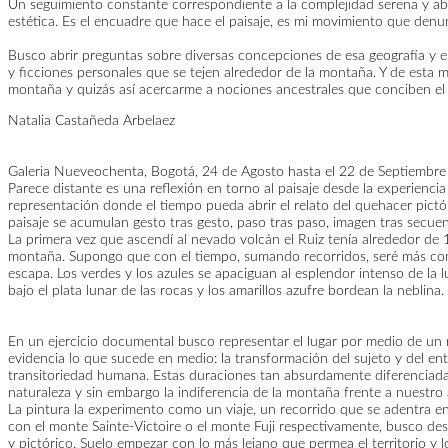
Un seguimiento constante correspondiente a la complejidad serena y abis
estética. Es el encuadre que hace el paisaje, es mi movimiento que denu
Busco abrir preguntas sobre diversas concepciones de esa geografía y emp
y ficciones personales que se tejen alrededor de la montaña. Y de esta m
montaña y quizás así acercarme a nociones ancestrales que conciben el t
Natalia Castañeda Arbelaez
Galeria Nueveochenta, Bogotá, 24 de Agosto hasta el 22 de Septiembre
Parece distante es una reflexión en torno al paisaje desde la experiencia
representación donde el tiempo pueda abrir el relato del quehacer pictó
paisaje se acumulan gesto tras gesto, paso tras paso, imagen tras secuen
La primera vez que ascendí al nevado volcán el Ruiz tenía alrededor de
montaña. Supongo que con el tiempo, sumando recorridos, seré más consc
escapa. Los verdes y los azules se apaciguan al esplendor intenso de la 
bajo el plata lunar de las rocas y los amarillos azufre bordean la neblina.
En un ejercicio documental busco representar el lugar por medio de un re
evidencia lo que sucede en medio: la transformación del sujeto y del en
transitoriedad humana. Estas duraciones tan absurdamente diferenciadas 
naturaleza y sin embargo la indiferencia de la montaña frente a nuestro
La pintura la experimento como un viaje, un recorrido que se adentra en 
con el monte Sainte-Victoire o el monte Fuji respectivamente, busco desg
y pictórico. Suelo empezar con lo más lejano que permea el territorio y 