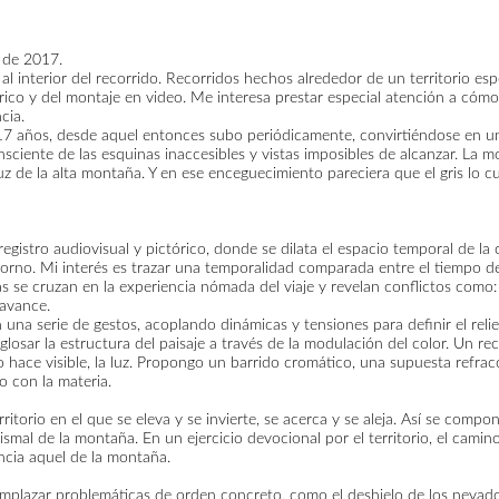
 de 2017.
 al interior del recorrido. Recorridos hechos alrededor de un territorio esp
rico y del montaje en video. Me interesa prestar especial atención a cómo
cia.
 17 años, desde aquel entonces subo periódicamente, convirtiéndose en un
iente de las esquinas inaccesibles y vistas imposibles de alcanzar. La m
luz de la alta montaña. Y en ese enceguecimiento pareciera que el gris lo 
gistro audiovisual y pictórico, donde se dilata el espacio temporal de la 
torno. Mi interés es trazar una temporalidad comparada entre el tiempo d
se cruzan en la experiencia nómada del viaje y revelan conflictos como: 
 avance.
una serie de gestos, acoplando dinámicas y tensiones para definir el reli
losar la estructura del paisaje a través de la modulación del color. Un r
lo hace visible, la luz. Propongo un barrido cromático, una supuesta refrac
o con la materia.
torio en el que se eleva y se invierte, se acerca y se aleja. Así se comp
mal de la montaña. En un ejercicio devocional por el territorio, el camin
ncia aquel de la montaña.
lazar problemáticas de orden concreto, como el deshielo de los nevados, la