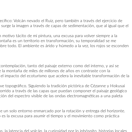
ecífico: Volcán nevado el Ruiz, pero también a través del ejercicio de
 surge la imagen a través de capas de sedimentación, que al igual que el
 motivo tácito de mi pintura, una excusa para volver siempre a la
ontaña es un territorio en transformación, su temporalidad se me
cubre todo. El ambiente es árido y húmedo a la vez, los rojos se esconden
contemplación, tanto del paisaje externo como del interno, y así se
e la montaña de miles de millones de años en contraste con la
el impacto del ecoturismo que acelera la inevitable transformación de la
eve topográfico. Siguiendo la tradición pictórica de Cézanne y Hokusai
ecorrido a través de las capas que puedan componer el paisaje geológico
ción del espectro visible de las ondas electromagnéticas a una paleta
one un solo entorno enmarcado por la rotación y entrega del horizonte.
o es la excusa para asumir el tiempo y el movimiento como práctica
 latencia del volcán, la curiosidad por lo inhóspito, historias locales