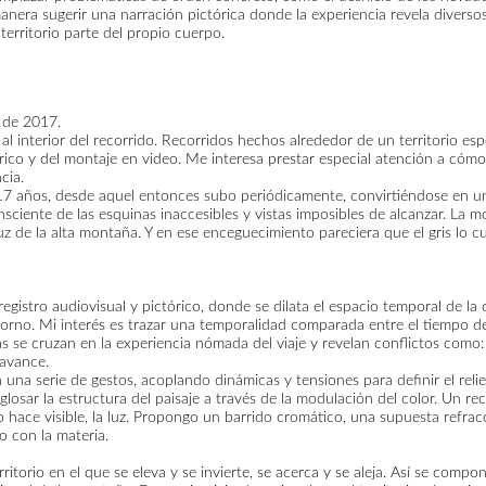
anera sugerir una narración pictórica donde la experiencia revela diversos 
erritorio parte del propio cuerpo.
 de 2017.
 al interior del recorrido. Recorridos hechos alrededor de un territorio esp
rico y del montaje en video. Me interesa prestar especial atención a cómo
cia.
 17 años, desde aquel entonces subo periódicamente, convirtiéndose en un
iente de las esquinas inaccesibles y vistas imposibles de alcanzar. La m
luz de la alta montaña. Y en ese enceguecimiento pareciera que el gris lo 
gistro audiovisual y pictórico, donde se dilata el espacio temporal de la 
torno. Mi interés es trazar una temporalidad comparada entre el tiempo d
se cruzan en la experiencia nómada del viaje y revelan conflictos como: 
 avance.
una serie de gestos, acoplando dinámicas y tensiones para definir el reli
losar la estructura del paisaje a través de la modulación del color. Un r
lo hace visible, la luz. Propongo un barrido cromático, una supuesta refrac
o con la materia.
torio en el que se eleva y se invierte, se acerca y se aleja. Así se comp