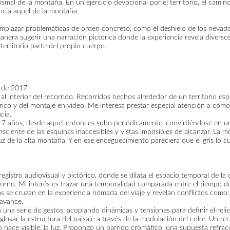
mal de la montaña. En un ejercicio devocional por el territorio, el camin
ncia aquel de la montaña.
lazar problemáticas de orden concreto, como el deshielo de los nevados, la
anera sugerir una narración pictórica donde la experiencia revela diversos 
erritorio parte del propio cuerpo.
 de 2017.
 al interior del recorrido. Recorridos hechos alrededor de un territorio esp
rico y del montaje en video. Me interesa prestar especial atención a cómo
cia.
 17 años, desde aquel entonces subo periódicamente, convirtiéndose en un
iente de las esquinas inaccesibles y vistas imposibles de alcanzar. La m
luz de la alta montaña. Y en ese enceguecimiento pareciera que el gris lo 
gistro audiovisual y pictórico, donde se dilata el espacio temporal de la 
torno. Mi interés es trazar una temporalidad comparada entre el tiempo d
se cruzan en la experiencia nómada del viaje y revelan conflictos como: 
 avance.
una serie de gestos, acoplando dinámicas y tensiones para definir el reli
losar la estructura del paisaje a través de la modulación del color. Un r
lo hace visible, la luz. Propongo un barrido cromático, una supuesta refrac