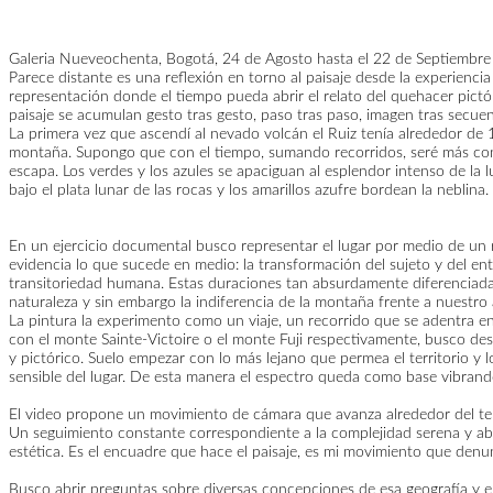
Galeria Nueveochenta, Bogotá, 24 de Agosto hasta el 22 de Septiembre
Parece distante es una reflexión en torno al paisaje desde la experiencia
representación donde el tiempo pueda abrir el relato del quehacer pictó
paisaje se acumulan gesto tras gesto, paso tras paso, imagen tras secuen
La primera vez que ascendí al nevado volcán el Ruiz tenía alrededor de
montaña. Supongo que con el tiempo, sumando recorridos, seré más consc
escapa. Los verdes y los azules se apaciguan al esplendor intenso de la 
bajo el plata lunar de las rocas y los amarillos azufre bordean la neblina.
En un ejercicio documental busco representar el lugar por medio de un re
evidencia lo que sucede en medio: la transformación del sujeto y del en
transitoriedad humana. Estas duraciones tan absurdamente diferenciadas 
naturaleza y sin embargo la indiferencia de la montaña frente a nuestro
La pintura la experimento como un viaje, un recorrido que se adentra en 
con el monte Sainte-Victoire o el monte Fuji respectivamente, busco desg
y pictórico. Suelo empezar con lo más lejano que permea el territorio y 
sensible del lugar. De esta manera el espectro queda como base vibrand
El video propone un movimiento de cámara que avanza alrededor del terri
Un seguimiento constante correspondiente a la complejidad serena y abis
estética. Es el encuadre que hace el paisaje, es mi movimiento que denu
Busco abrir preguntas sobre diversas concepciones de esa geografía y emp