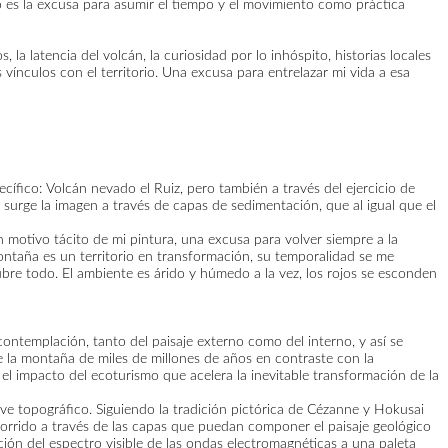
o es la excusa para asumir el tiempo y el movimiento como práctica
 latencia del volcán, la curiosidad por lo inhóspito, historias locales
vínculos con el territorio. Una excusa para entrelazar mi vida a esa
ecífico: Volcán nevado el Ruiz, pero también a través del ejercicio de
 surge la imagen a través de capas de sedimentación, que al igual que el
 motivo tácito de mi pintura, una excusa para volver siempre a la
ontaña es un territorio en transformación, su temporalidad se me
cubre todo. El ambiente es árido y húmedo a la vez, los rojos se esconden
contemplación, tanto del paisaje externo como del interno, y así se
e la montaña de miles de millones de años en contraste con la
el impacto del ecoturismo que acelera la inevitable transformación de la
eve topográfico. Siguiendo la tradición pictórica de Cézanne y Hokusai
ecorrido a través de las capas que puedan componer el paisaje geológico
ción del espectro visible de las ondas electromagnéticas a una paleta