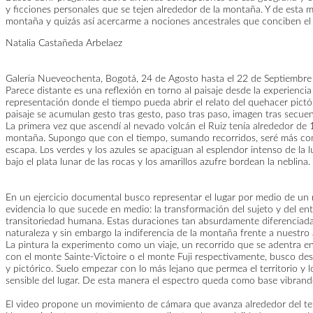
y ficciones personales que se tejen alrededor de la montaña. Y de esta m
montaña y quizás así acercarme a nociones ancestrales que conciben el t
Natalia Castañeda Arbelaez
Galeria Nueveochenta, Bogotá, 24 de Agosto hasta el 22 de Septiembre
Parece distante es una reflexión en torno al paisaje desde la experiencia
representación donde el tiempo pueda abrir el relato del quehacer pictó
paisaje se acumulan gesto tras gesto, paso tras paso, imagen tras secuen
La primera vez que ascendí al nevado volcán el Ruiz tenía alrededor de
montaña. Supongo que con el tiempo, sumando recorridos, seré más consc
escapa. Los verdes y los azules se apaciguan al esplendor intenso de la 
bajo el plata lunar de las rocas y los amarillos azufre bordean la neblina.
En un ejercicio documental busco representar el lugar por medio de un re
evidencia lo que sucede en medio: la transformación del sujeto y del en
transitoriedad humana. Estas duraciones tan absurdamente diferenciadas 
naturaleza y sin embargo la indiferencia de la montaña frente a nuestro
La pintura la experimento como un viaje, un recorrido que se adentra en 
con el monte Sainte-Victoire o el monte Fuji respectivamente, busco desg
y pictórico. Suelo empezar con lo más lejano que permea el territorio y 
sensible del lugar. De esta manera el espectro queda como base vibrand
El video propone un movimiento de cámara que avanza alrededor del terri