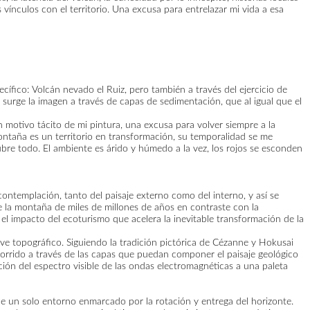
vínculos con el territorio. Una excusa para entrelazar mi vida a esa
ecífico: Volcán nevado el Ruiz, pero también a través del ejercicio de
 surge la imagen a través de capas de sedimentación, que al igual que el
 motivo tácito de mi pintura, una excusa para volver siempre a la
ontaña es un territorio en transformación, su temporalidad se me
cubre todo. El ambiente es árido y húmedo a la vez, los rojos se esconden
contemplación, tanto del paisaje externo como del interno, y así se
e la montaña de miles de millones de años en contraste con la
el impacto del ecoturismo que acelera la inevitable transformación de la
eve topográfico. Siguiendo la tradición pictórica de Cézanne y Hokusai
ecorrido a través de las capas que puedan componer el paisaje geológico
ción del espectro visible de las ondas electromagnéticas a una paleta
one un solo entorno enmarcado por la rotación y entrega del horizonte.