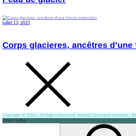
juillet 13, 2023
Corps glacieres, ancêtres d’une 
Copyright © 2024 | All Rights Reserved. Natalia Castañeda Arbeláez | T
Volver arriba
Search
for: