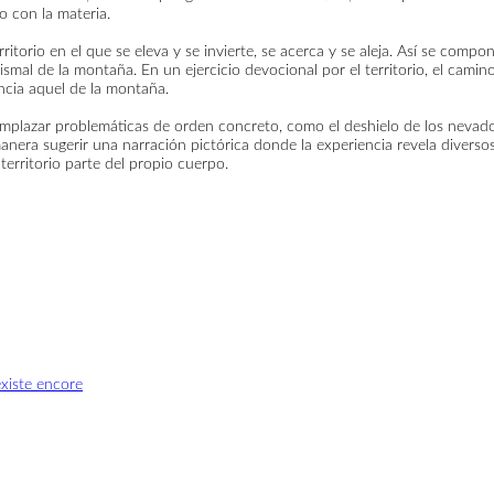
o con la materia.
torio en el que se eleva y se invierte, se acerca y se aleja. Así se comp
mal de la montaña. En un ejercicio devocional por el territorio, el camin
ncia aquel de la montaña.
lazar problemáticas de orden concreto, como el deshielo de los nevados, la
anera sugerir una narración pictórica donde la experiencia revela diversos 
erritorio parte del propio cuerpo.
xiste encore