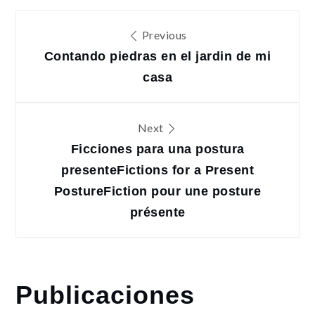
Navegación
Previous
de
Contando piedras en el jardin de mi
casa
entradas
Next
Ficciones para una postura
presente
Fictions for a Present
Posture
Fiction pour une posture
présente
Publicaciones