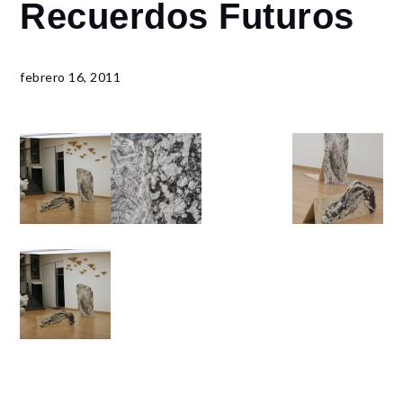
Home
Recuerdos Futuros
Derivas
Recuerdos
Futuros
febrero 16, 2011