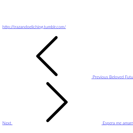
http://trazandoeliching.tumblr.com/
Navegación
de
entradas
Previous
Beloved Futu
Next
Espera me amarr