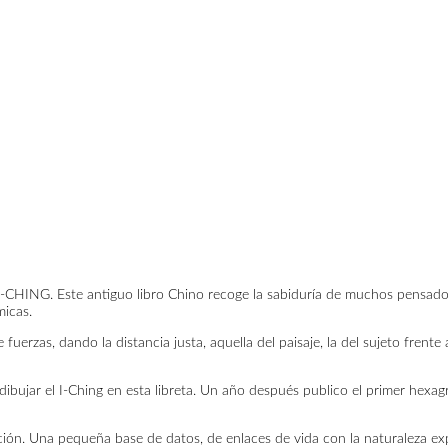
 I-CHING. Este antiguo libro Chino recoge la sabiduría de muchos pensado
micas.
erzas, dando la distancia justa, aquella del paisaje, la del sujeto frente a
bujar el I-Ching en esta libreta. Un año después publico el primer hexag
ción. Una pequeña base de datos, de enlaces de vida con la naturaleza exp