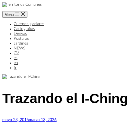
Skip
to
content
Menu
Cuerpos glaciares
Cartografias
Derivas
Posturas
Jardines
NEWS
CV
es
en
fr
Trazando el I-Ching
Home
Jardines
Trazando
el
I-
mayo 23, 2015
marzo 13, 2026
Ching